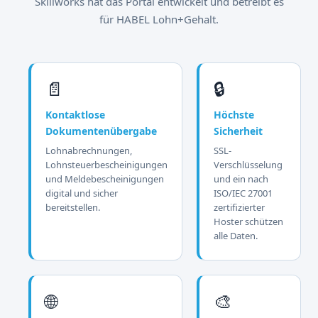
Skillworks hat das Portal entwickelt und betreibt es
für HABEL Lohn+Gehalt.
📄
🔒
Kontaktlose
Höchste
Dokumentenübergabe
Sicherheit
Lohnabrechnungen,
SSL-
Lohnsteuerbescheinigungen
Verschlüsselung
und Meldebescheinigungen
und ein nach
digital und sicher
ISO/IEC 27001
bereitstellen.
zertifizierter
Hoster schützen
alle Daten.
🌐
🎨